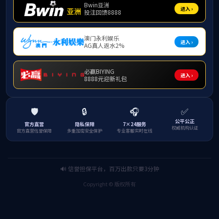
2023-06-01 10:13:42
为进一步贯彻落实集团党委要求，推动习近平新时代中国特色
社会主义思想主题教育走深走实，进一步用党的创新理论统一
思想、统一意志
省饲料公司党支部开展学习贯彻习近平新时代中国特色社会主义思想主题教育活动
2023-06-07 14:56:58
自主题教育开展以来，在集团党委的统筹安排、周密组织下，
饲料公司党支部坚持以习近平新时代中国特色社会主义思想为
指导，认真贯彻
【主题教育正当时②】 主题教育稳步走 系列举措促提高
2023-06-09 08:16:36